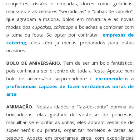
croquetes, rissóis e empadas, doces como gelatinas,
mousses e as célebres “serraduras” e “babas de camelo”,
que agradam a maioria, bolos em miniatura e as novas
modas dos
cupcakes
,
cakepops
e bolachas a combinar com
o tema da festa. Se optar por contratar
empresas de
catering
,
eles têm já menus preparados para estas
ocasiões.
BOLO DE ANIVERSÁRIO.
Tem de ser um bolo fantástico,
pois continua a ser o centro de toda a festa. Aposte num
bolo de aniversário surpreendente e
encomende-o a
profissionais capazes de fazer verdadeiras obras de
arte
.
ANIMAÇÃO.
Nestas idades o “faz-de-conta” domina as
brincadeiras: elas gostam de vestir-se de princesas,
maquilhar-se e pintar as unhas; eles adoram vestir-se de
super-heróis ou piratas, organizar torneios e caças ao
tesouro. Aposte em programas giros, com experiências