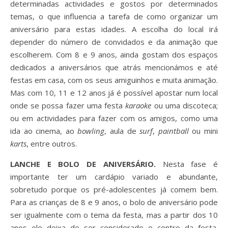
determinadas actividades e gostos por determinados
temas, o que influencia a tarefa de como organizar um
aniversário para estas idades. A escolha do local irá
depender do número de convidados e da animação que
escolherem. Com 8 e 9 anos, ainda gostam dos espaços
dedicados a aniversários que atrás mencionámos e até
festas em casa, com os seus amiguinhos e muita animação.
Mas com 10, 11 e 12 anos já é possível apostar num local
onde se possa fazer uma festa
karaoke
ou uma discoteca;
ou em actividades para fazer com os amigos, como uma
ida ao cinema, ao
bowling
, aula de
surf
,
paintball
ou mini
karts
, entre outros.
LANCHE E BOLO DE ANIVERSÁRIO.
Nesta fase é
importante ter um cardápio variado e abundante,
sobretudo porque os pré-adolescentes já comem bem.
Para as crianças de 8 e 9 anos, o bolo de aniversário pode
ser igualmente com o tema da festa, mas a partir dos 10
anos ele deixa de ser considerado o centro da festa.