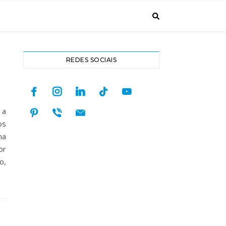
REDES SOCIAIS
facebook
instagram
linkedin
tiktok
youtube
pinterest
viber
mail
 a
os
na
or
o,