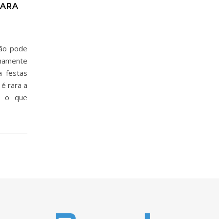
PARA
não pode
amente
a festas
 é rara a
e o que