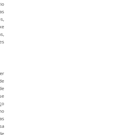
io
as
s,
ixe
s,
es
er
de
de
se
ço
ho
as
sa
de