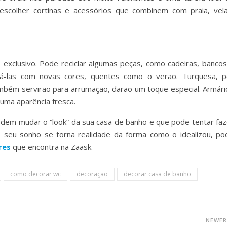
escolher cortinas e acessórios que combinem com praia, vela
exclusivo. Pode reciclar algumas peças, como cadeiras, bancos
ntá-las com novas cores, quentes como o verão. Turquesa, p
mbém servirão para arrumação, darão um toque especial. Armári
uma aparência fresca.
dem mudar o “look” da sua casa de banho e que pode tentar faz
o seu sonho se torna realidade da forma como o idealizou, po
res
que encontra na Zaask.
como decorar wc
decoração
decorar casa de banho
NEWE