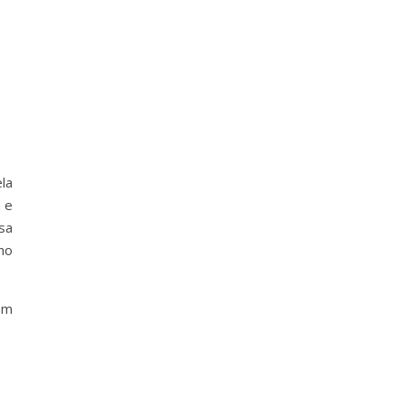
la
 e
sa
no
om