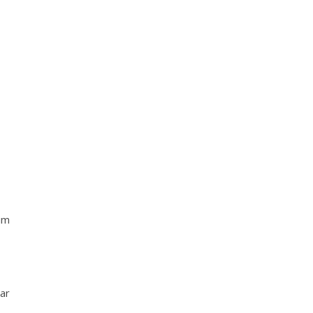
um
ar