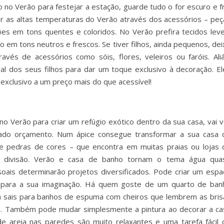
 no Verão para festejar a estação, guarde tudo o for escuro e fr
rar as altas temperaturas do Verão através dos acessórios – peç
es em tons quentes e coloridos. No Verão prefira tecidos leve
ão em tons neutros e frescos. Se tiver filhos, ainda pequenos, de
vés de acessórios como sóis, flores, veleiros ou faróis. Aliá
al dos seus filhos para dar um toque exclusivo à decoração. El
 exclusivo a um preço mais do que acessível!
o Verão para criar um refúgio exótico dentro da sua casa, vai v
ado orçamento. Num ápice consegue transformar a sua casa 
e pedras de cores – que encontra em muitas praias ou lojas 
a divisão. Verão e casa de banho tornam o tema água qua
oais determinarão projetos diversificados. Pode criar um espa
te para a sua imaginação. Há quem goste de um quarto de ban
ha sais para banhos de espuma com cheiros que lembrem as bris
o. Também pode mudar simplesmente a pintura ao decorar a ca
e areia nas paredes são muito relaxantes e uma tarefa fácil 