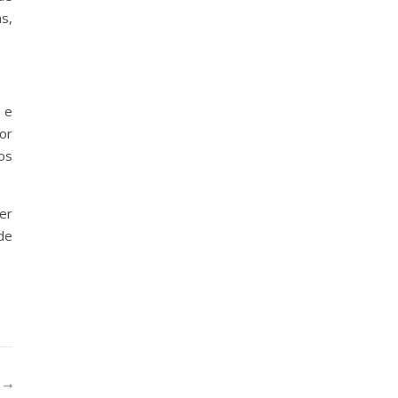
s,
 e
or
os
er
de
R