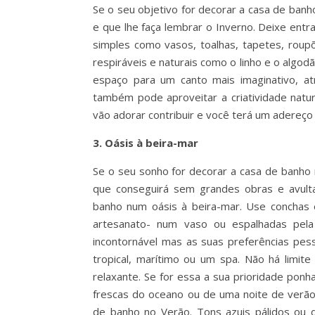
Se o seu objetivo for decorar a casa de banho
e que lhe faça lembrar o Inverno. Deixe ent
simples como vasos, toalhas, tapetes, roupõ
respiráveis e naturais como o linho e o algod
espaço para um canto mais imaginativo, atra
também pode aproveitar a criatividade natur
vão adorar contribuir e você terá um adereço
3. Oásis à beira-mar
Se o seu sonho for decorar a casa de banho n
que conseguirá sem grandes obras e avult
banho num oásis à beira-mar. Use conchas 
artesanato- num vaso ou espalhadas pel
incontornável mas as suas preferências pess
tropical, marítimo ou um spa. Não há limi
relaxante. Se for essa a sua prioridade pon
frescas do oceano ou de uma noite de verã
de banho no Verão. Tons azuis pálidos ou d