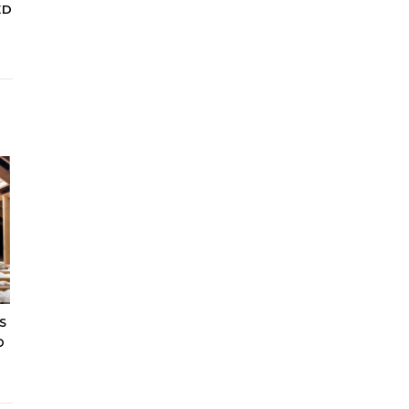
ED
S
O