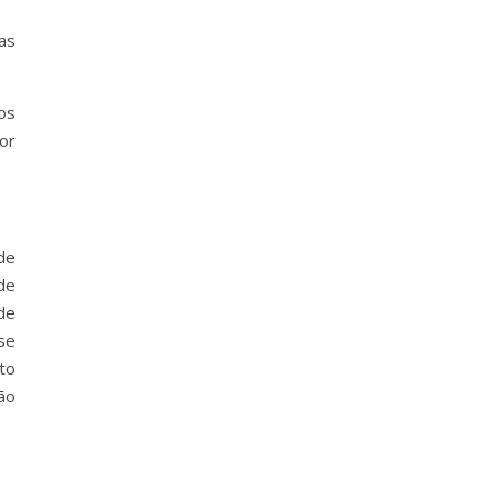
as
os
or
de
de
de
se
to
ão