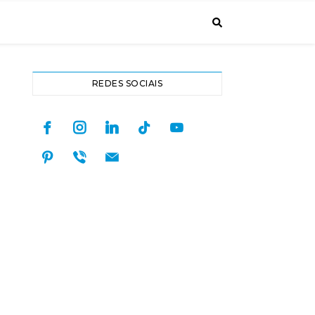
REDES SOCIAIS
facebook
instagram
linkedin
tiktok
youtube
pinterest
viber
mail