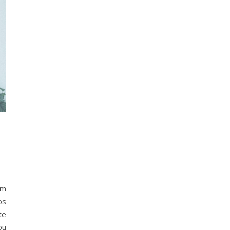
um
os
te
ou