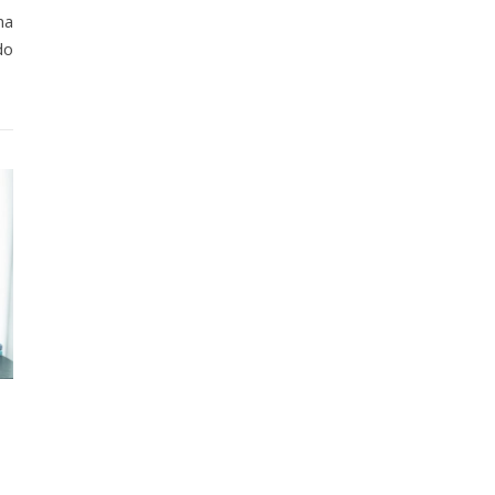
ma
do