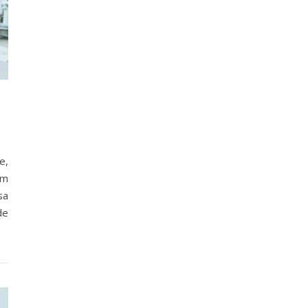
e,
em
sa
de