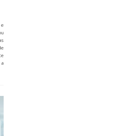
 e
ou
as
de
te
 a