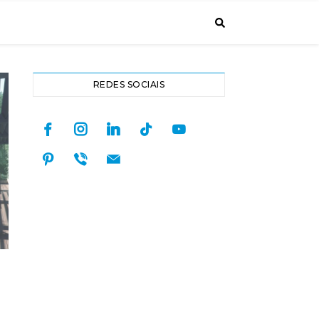
REDES SOCIAIS
facebook
instagram
linkedin
tiktok
youtube
pinterest
viber
mail