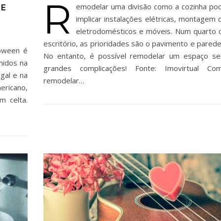
R
emodelar uma divisão como a cozinha po
 E
implicar instalações elétricas, montagem 
eletrodomésticos e móveis. Num quarto 
escritório, as prioridades são o pavimento e parede
loween é
No entanto, é possível remodelar um espaço s
nidos na
grandes complicações! Fonte: Imovirtual Co
gal e na
remodelar…
ericano,
m celta.