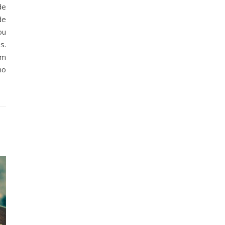
de
de
ou
s.
em
mo