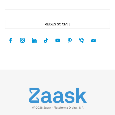
REDES SOCIAIS
facebook
instagram
linkedin
tiktok
youtube
pinterest
viber
mail