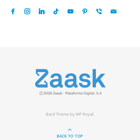
facebook
instagram
linkedin
tiktok
youtube
pinterest
viber
mail
Bard Theme by
WP Royal
.
BACK TO TOP