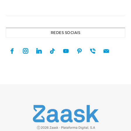
REDES SOCIAIS
facebook
instagram
linkedin
tiktok
youtube
pinterest
viber
mail