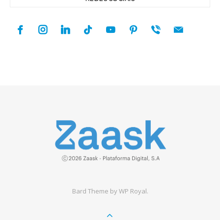
facebook
instagram
linkedin
tiktok
youtube
pinterest
viber
mail
Bard Theme by
WP Royal
.