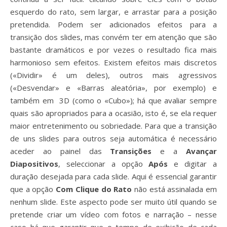
esquerdo do rato, sem largar, e arrastar para a posição
pretendida. Podem ser adicionados efeitos para a
transição dos slides, mas convém ter em atenção que são
bastante dramáticos e por vezes o resultado fica mais
harmonioso sem efeitos. Existem efeitos mais discretos
(«Dividir» é um deles), outros mais agressivos
(«Desvendar» e «Barras aleatória», por exemplo) e
também em 3D (como o «Cubo»); há que avaliar sempre
quais são apropriados para a ocasião, isto é, se ela requer
maior entretenimento ou sobriedade. Para que a transição
de uns slides para outros seja automática é necessário
aceder ao painel das
Transições
e a
Avançar
Diapositivos
, seleccionar a opção
Após
e digitar a
duração desejada para cada slide. Aqui é essencial garantir
que a opção
Com Clique do Rato
não está assinalada em
nenhum slide. Este aspecto pode ser muito útil quando se
pretende criar um vídeo com fotos e narração – nesse
caso há que garantir que o tempo de exibição de cada