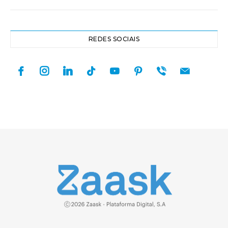
REDES SOCIAIS
facebook
instagram
linkedin
tiktok
youtube
pinterest
viber
mail