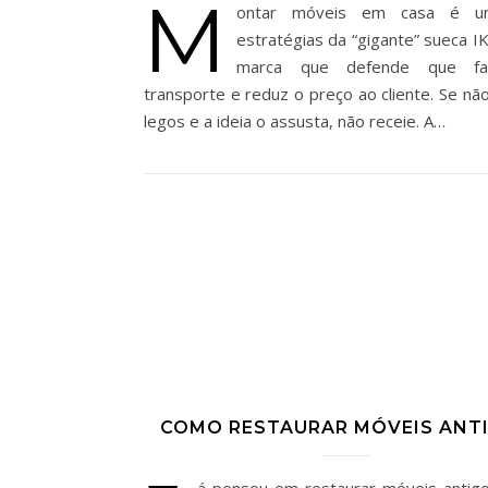
M
ontar móveis em casa é u
estratégias da “gigante” sueca I
marca que defende que fac
transporte e reduz o preço ao cliente. Se não
legos e a ideia o assusta, não receie. A…
COMO RESTAURAR MÓVEIS ANT
á pensou em restaurar móveis antig