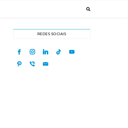
REDES SOCIAIS
facebook
instagram
linkedin
tiktok
youtube
pinterest
viber
mail