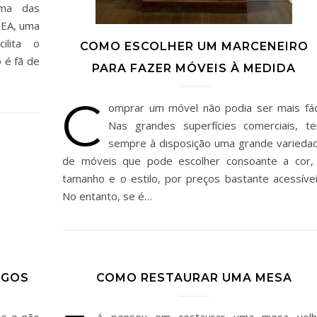
ma das
KEA, uma
ilita o
COMO ESCOLHER UM MARCENEIRO
 é fã de
PARA FAZER MÓVEIS À MEDIDA
C
omprar um móvel não podia ser mais fáci
Nas grandes superfícies comerciais, t
sempre à disposição uma grande varieda
de móveis que pode escolher consoante a cor,
tamanho e o estilo, por preços bastante acessívei
No entanto, se é…
IGOS
COMO RESTAURAR UMA MESA
os e não
á pensou em restaurar uma mesa velh