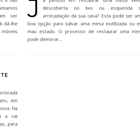
J
eitamos
descoberta no lixo ou esquecida 
iam ser
arrecadação da sua casa? Esta pode ser u
k dá-lhe
boa opção para salvar uma mesa inutilizada ou 
r móveis
mau estado. O processo de restaurar uma me
pode demorar…
NTE
eriorada
rato, em
nova. Na
ó a vai
as, para