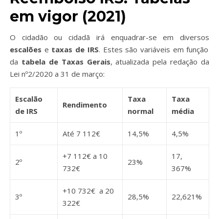
em vigor (2021)
O cidadão ou cidadã irá enquadrar-se em diversos
escalões
e
taxas de IRS
. Estes são variáveis em função
da
tabela de Taxas Gerais
, atualizada pela redação da
Lei nº2/2020 a 31 de março:
Escalão
Taxa
Taxa
Rendimento
de IRS
normal
média
1º
Até 7 112€
14,5%
4,5%
+7 112€ a 10
17,
2º
23%
732€
367%
+10 732€ a 20
3º
28,5%
22,621%
322€