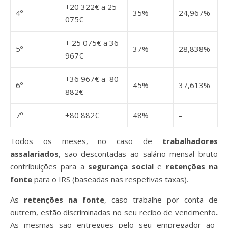
+20 322€ a 25
4º
35%
24,967%
075€
+ 25 075€ a 36
5º
37%
28,838%
967€
+36 967€ a 80
6º
45%
37,613%
882€
7º
+80 882€
48%
–
Todos os meses, no caso de
trabalhadores
assalariados
, são descontadas ao salário mensal bruto
contribuições para a
segurança social
e
retenções na
fonte
para o IRS (baseadas nas respetivas taxas).
As
retenções na fonte
, caso trabalhe por conta de
outrem, estão discriminadas no seu recibo de vencimento
.
As mesmas são entregues pelo seu empregador ao