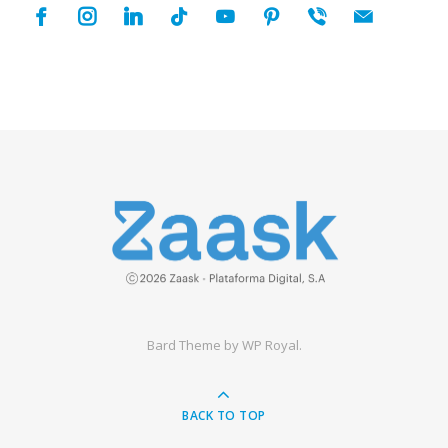
facebook
instagram
linkedin
tiktok
youtube
pinterest
viber
mail
Bard Theme by
WP Royal
.
BACK TO TOP