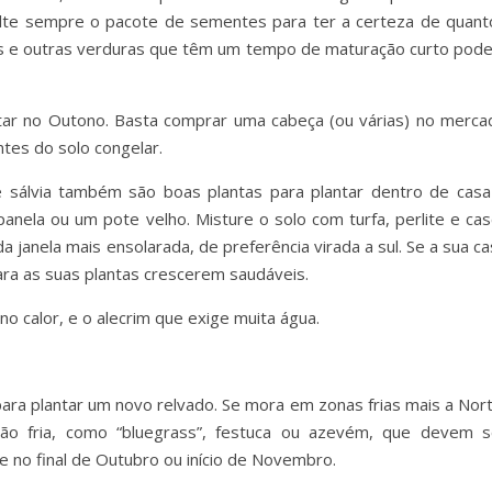
lte sempre o pacote de sementes para ter a certeza de quant
fres e outras verduras que têm um tempo de maturação curto pod
ar no Outono. Basta comprar uma cabeça (ou várias) no merca
tes do solo congelar.
e sálvia também são boas plantas para plantar dentro de casa
anela ou um pote velho. Misture o solo com turfa, perlite e cas
da janela mais ensolarada, de preferência virada a sul. Se a sua c
ra as suas plantas crescerem saudáveis.
o calor, e o alecrim que exige muita água.
a plantar um novo relvado. Se mora em zonas frias mais a Nort
ção fria, como “bluegrass”, festuca ou azevém, que devem s
e no final de Outubro ou início de Novembro.