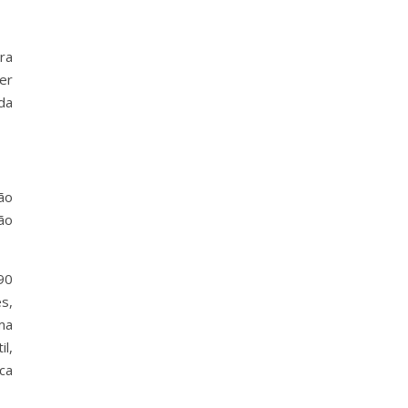
ra
er
da
ão
ão
90
s,
ma
l,
ca