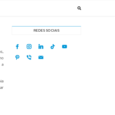
REDES SOCIAIS
facebook
instagram
linkedin
tiktok
youtube
s,
pinterest
viber
mail
no
 a
Na
ar