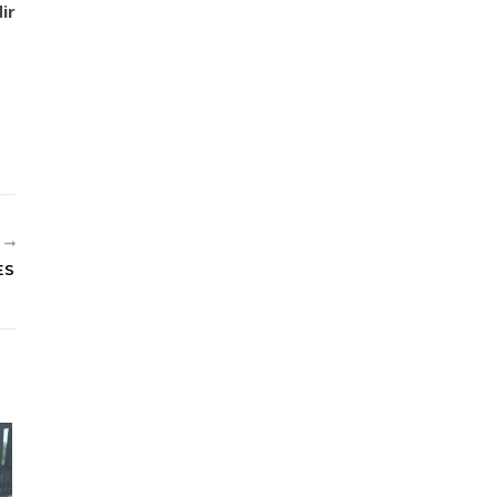
ir
R
ES