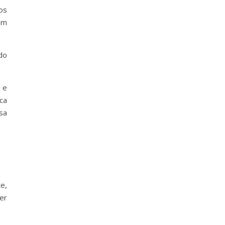
os
em
do
 e
ca
asa
e,
er