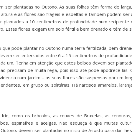
m ser plantadas no Outono. As suas folhas têm forma de lança,
altura e as flores são frágeis e esbeltas e também podem ser 
er plantados a 10 centímetros de profundidade num recipiente 
. Estas flores exigem um solo fértil e bem drenado e têm de s
 que pode plantar no Outono numa terra fertilizada, bem drena
 devem ser enterrados entre 6 a 15 centímetros de profundidade
 cada um. Tenha em atenção que estes bolbos devem ser plantad
não precisam de muita rega, pois isso até pode apodrecê-las. 
videncia num jardim – as suas flores são suspensas por um lon
ndentes, em grupo ou solitárias. Há narcisos amarelos, laranja
rio, como os brócolos, as couves de Bruxelas, as cenouras,
nabos, espinafres e acelgas. Não esqueça é que muitas cultur
o Outono, devem ser plantadas no início de Agosto para dar-lhes