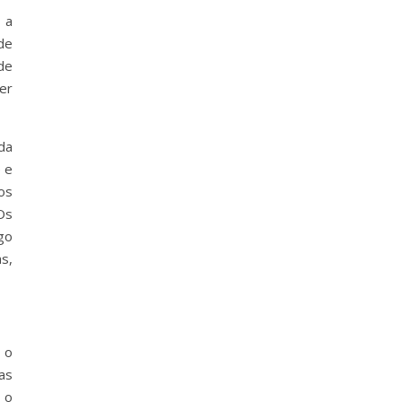
 a
de
de
er
da
 e
os
Os
go
s,
 o
as
 o