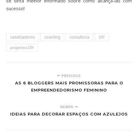
se sinta melhor informado sobre como alcançá-las com
sucesso!
canalizadores
coaching
consultoria
DIY
projectos DIY
PREVIOUS
AS 6 BLOGGERS MAIS PROMISSORAS PARA O
EMPREENDEDORISMO FEMININO
NEWER
IDEIAS PARA DECORAR ESPAÇOS COM AZULEJOS