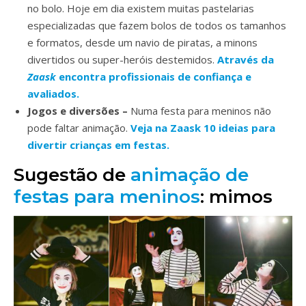
no bolo. Hoje em dia existem muitas pastelarias
especializadas que fazem bolos de todos os tamanhos
e formatos, desde um navio de piratas, a minons
divertidos ou super-heróis destemidos.
Através da
Zaask
encontra profissionais de confiança e
avaliados.
Jogos e diversões –
Numa festa para meninos não
pode faltar animação.
Veja na Zaask 10 ideias para
divertir crianças em festas.
Sugestão de
animação de
festas para meninos
: mimos