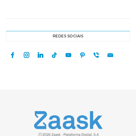
REDES SOCIAIS
facebook
instagram
linkedin
tiktok
youtube
pinterest
viber
mail