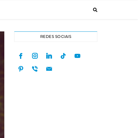
REDES SOCIAIS
facebook
instagram
linkedin
tiktok
youtube
pinterest
viber
mail