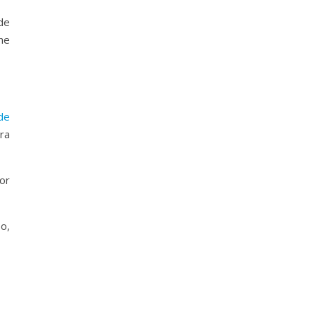
de
he
de
ra
or
o,