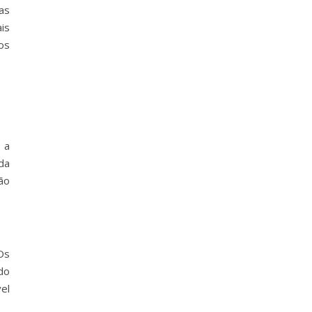
as
is
os
 a
da
ção
Os
do
el