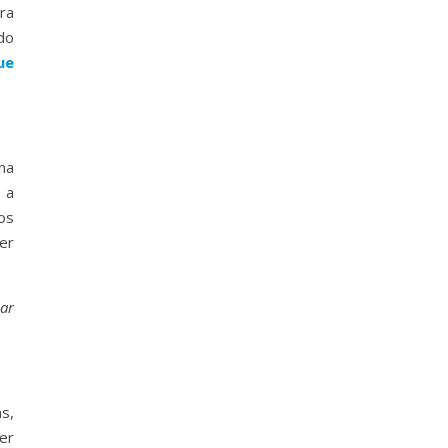
ra
do
ue
na
 a
os
er
ar
s,
er