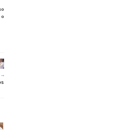
so
 o
R
OS