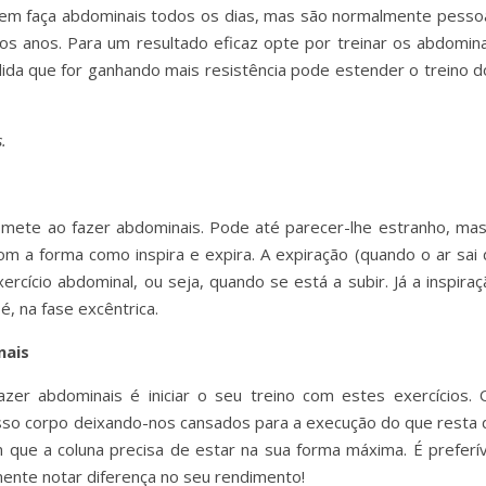
quem faça abdominais todos os dias, mas são normalmente pesso
tos anos. Para um resultado eficaz opte por treinar os abdomina
da que for ganhando mais resistência pode estender o treino d
.
omete ao fazer abdominais. Pode até parecer-lhe estranho, mas
om a forma como inspira e expira. A expiração (quando o ar sai 
ercício abdominal, ou seja, quando se está a subir. Já a inspira
é, na fase excêntrica.
nais
zer abdominais é iniciar o seu treino com estes exercícios. 
sso corpo deixando-nos cansados para a execução do que resta 
que a coluna precisa de estar na sua forma máxima. É preferív
amente notar diferença no seu rendimento!