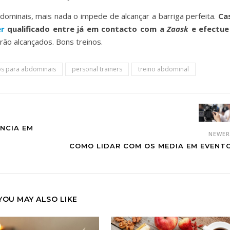
ominais, mais nada o impede de alcançar a barriga perfeita.
Ca
er
qualificado entre já em contacto com a
Zaask
e efectue
ão alcançados. Bons treinos.
os para abdominais
personal trainers
treino abdominal
NCIA EM
NEWE
COMO LIDAR COM OS MEDIA EM EVENT
YOU MAY ALSO LIKE