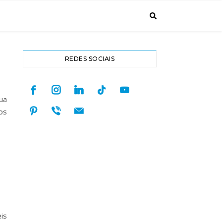
REDES SOCIAIS
facebook
instagram
linkedin
tiktok
youtube
ua
pinterest
viber
mail
os
is