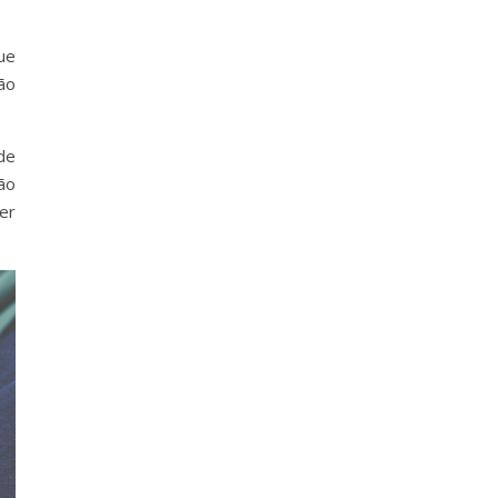
ue
ão
de
ão
er