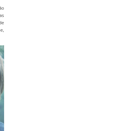
ão
as
de
e,