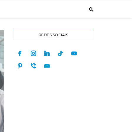
REDES SOCIAIS
facebook
instagram
linkedin
tiktok
youtube
pinterest
viber
mail