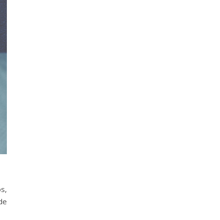
s,
de