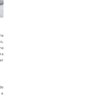
ma
o,
ma
ra
er
de
 e