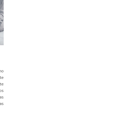
no
te
nte
os
as
as