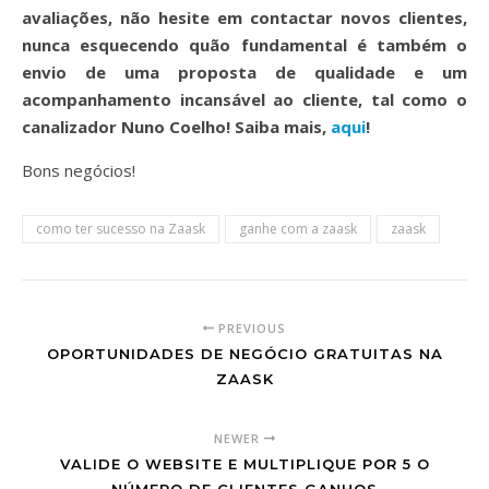
avaliações, não hesite em contactar novos clientes,
nunca esquecendo quão fundamental é também o
envio de uma proposta de qualidade e um
acompanhamento incansável ao cliente, tal como o
canalizador Nuno Coelho! Saiba mais,
aqui
!
Bons negócios!
como ter sucesso na Zaask
ganhe com a zaask
zaask
PREVIOUS
OPORTUNIDADES DE NEGÓCIO GRATUITAS NA
ZAASK
NEWER
VALIDE O WEBSITE E MULTIPLIQUE POR 5 O
NÚMERO DE CLIENTES GANHOS