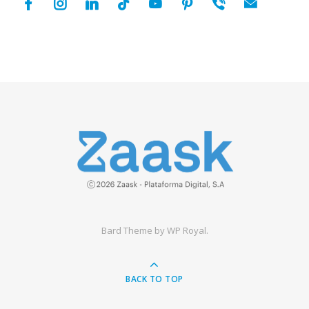
facebook
instagram
linkedin
tiktok
youtube
pinterest
viber
mail
Bard Theme by
WP Royal
.
BACK TO TOP