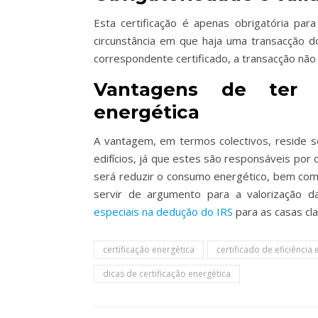
Esta certificação é apenas obrigatória par
circunstância em que haja uma transacção d
correspondente certificado, a transacção não f
Vantagens de ter u
energética
A vantagem, em termos colectivos, reside so
edifícios, já que estes são responsáveis por 
será reduzir o consumo energético, bem como 
servir de argumento para a valorização 
especiais na dedução do IRS
para as casas cla
certificação energética
certificado de eficiência 
dicas de certificação energética