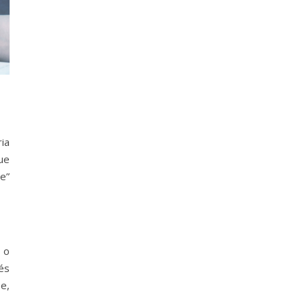
ia
ue
e”
 o
és
e,