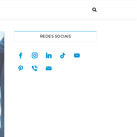
REDES SOCIAIS
facebook
instagram
linkedin
tiktok
youtube
pinterest
viber
mail