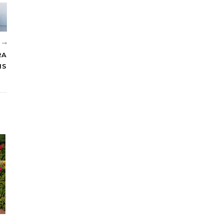
R
RA
IS