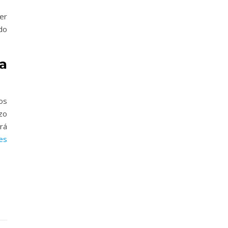
er
do
a
os
zo
rá
es