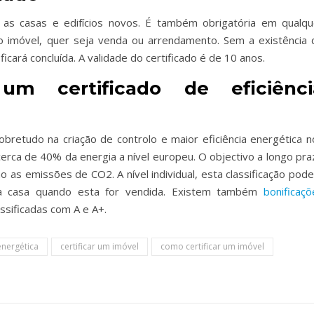
a as casas e edifícios novos. É também obrigatória em qualqu
o imóvel, quer seja venda ou arrendamento. Sem a existência 
icará concluída. A validade do certificado é de 10 anos.
m certificado de eficiênci
bretudo na criação de controlo e maior eficiência energética n
cerca de 40% da energia a nível europeu. O objectivo a longo pra
as emissões de CO2. A nível individual, esta classificação pode
da casa quando esta for vendida. Existem também
bonificaçõ
ssificadas com A e A+.
energética
certificar um imóvel
como certificar um imóvel