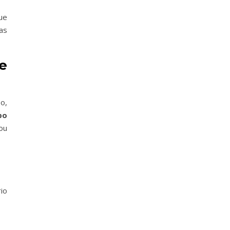
ue
as
e
o,
po
ou
io