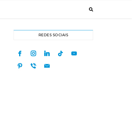
REDES SOCIAIS
facebook
instagram
linkedin
tiktok
youtube
pinterest
viber
mail