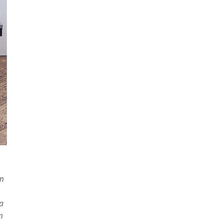
em
a
m