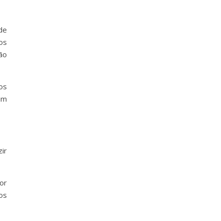
de
os
ão
os
um
ir
or
os