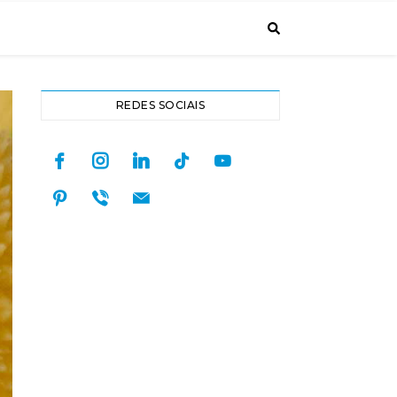
REDES SOCIAIS
facebook
instagram
linkedin
tiktok
youtube
pinterest
viber
mail