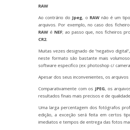
RAW
Ao contrário do
Jpeg
, o
RAW
não é um tipo
arquivos. Por exemplo, no caso dos ficheir
RAW
é
NEF
; ao passo que, nos ficheiros p
CR2
.
Muitas vezes designado de “negativo digital”,
neste formato são bastante mais volumos
software especifico (ex: photoshop c/ camera
Apesar dos seus inconvenientes, os arquivos
Comparativamente com os
JPEG
, os arquiv
resultados finais mais precisos e de qualidade
Uma larga percentagem dos fotógrafos prof
edição, a exceção será feita em certos ti
imediatos e tempos de entrega das fotos mai