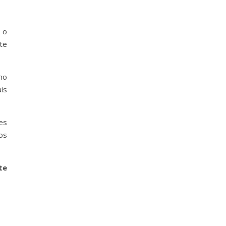
 o
te
mo
is
es
os
te