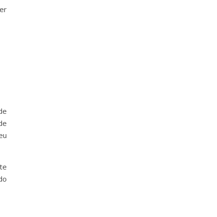
er
de
de
eu
te
do