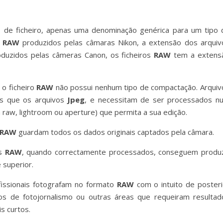
 de ficheiro, apenas uma denominação genérica para um tipo 
o
RAW
produzidos pelas câmaras Nikon, a extensão dos arquiv
roduzidos pelas câmeras Canon, os ficheiros
RAW
tem a extens
 o ficheiro
RAW
não possui nenhum tipo de compactação. Arquiv
os que os arquivos
Jpeg
, e necessitam de ser processados n
 raw, lightroom ou aperture) que permita a sua edição.
RAW
guardam todos os dados originais captados pela câmara.
os
RAW
, quando correctamente processados, conseguem produz
 superior.
issionais fotografam no formato
RAW
com o intuito de posteri
pos de fotojornalismo ou outras áreas que requeiram resultad
s curtos.