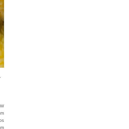
–
AW
em
os
em