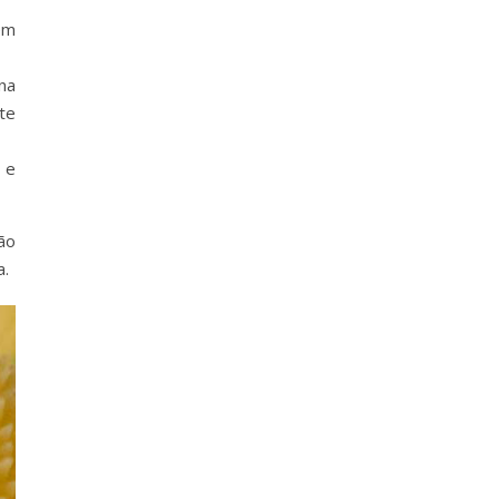
em
na
te
 e
ão
a.