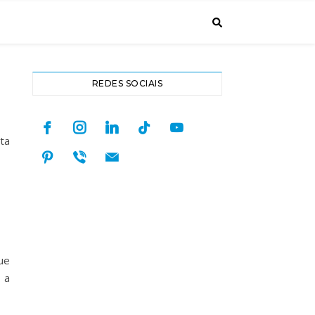
REDES SOCIAIS
facebook
instagram
linkedin
tiktok
youtube
ta
pinterest
viber
mail
ue
 a