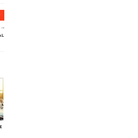
R
AL
E