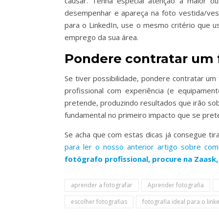
causar. Tenha especial atenção à maior 
desempenhar e apareça na foto vestida/vest
para o LinkedIn, use o mesmo critério que us
emprego da sua área.
Pondere contratar um 
Se tiver possibilidade, pondere contratar um 
profissional com experiência (e equipame
pretende, produzindo resultados que irão sob
fundamental no primeiro impacto que se pret
Se acha que com estas dicas já consegue tira
para ler o nosso anterior artigo sobre com
fotógrafo profissional, procure na Zaask
aprender a fotografar
Aprender fotografia
escolher fotografias
fotografia ideal para o link