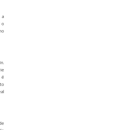
 a
 o
mo
n.
ie
 é
to
al
de