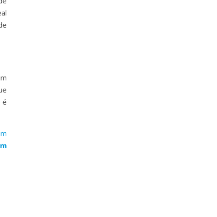
de
al
de
 um
ue
 é
ém
um