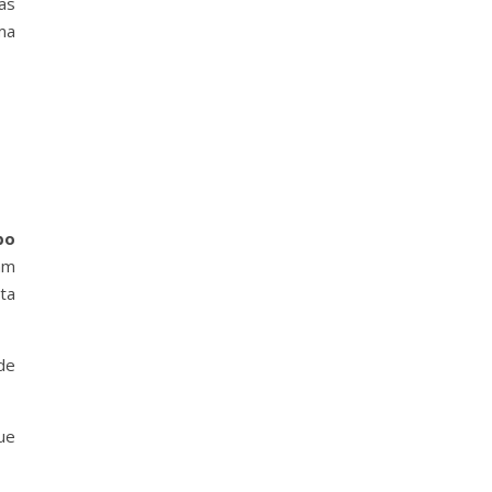
as
ma
bo
am
ta
de
ue