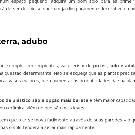
 num espaço pequeno, adquira um bom solo para as primeir
erá de ser decidir se quer um jardim puramente decorativo ou u
terra, adubo
r exemplo, em recipientes, vai precisar de
potes, solo e adu
uma questão determinante. Não se esqueça que as plantas precis
prar vasos maiores, para aumentar as probabilidades da sua plan
os de plástico são a opção mais barata
e têm maior capacida
ou cerâmica, além de que são mais leves.
em que o ar se mova facilmente através de suas paredes – o q
 mas o solo tenderá a secar mais rapidamente.