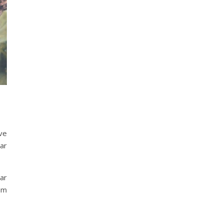
ve
ar
ar
ém