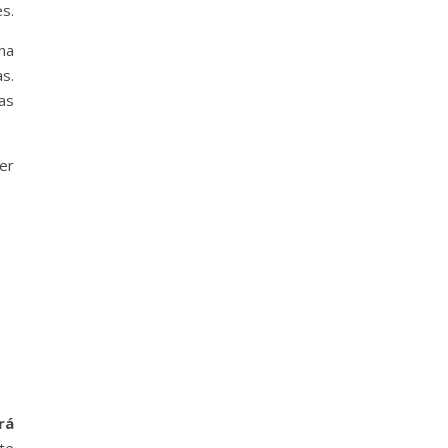
s.
ha
s.
as
er
rá