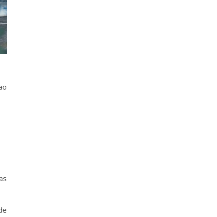
ão
as
de