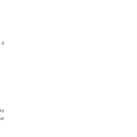
 é
te
ue