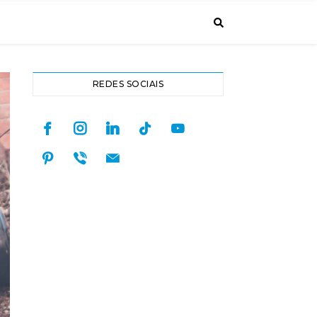
REDES SOCIAIS
facebook
instagram
linkedin
tiktok
youtube
pinterest
viber
mail