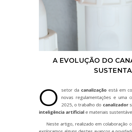
A EVOLUÇÃO DO CANA
SUSTENTA
O
setor da
canalização
está em con
novas regulamentações e uma 
2025, o trabalho do
canalizador
s
inteligência artificial
e materiais sustentávei
Ne
ste artigo
,
realizado em colaboração 
exploramos alguns destes avanços e novidad