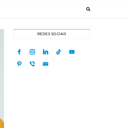
REDES SOCIAIS
facebook
instagram
linkedin
tiktok
youtube
pinterest
viber
mail