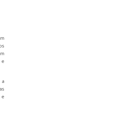
om
os
om
 e
 a
as
 e