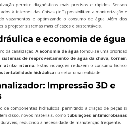
alização
permite diagnósticos mais precisos e rápidos. Sensor
ctados à
Internet das Coisas (
IoT
)
possibilitam a monitorização 
do
vazamentos e optimizando o consumo de água. Além diss
s a projetar sistemas mais eficazes e sustentáveis.
dráulica e economia de água
ro da canalização.
A economia de água
tornou-se uma prioridad
o
sistemas de reaproveitamento de água da chuva, torneir
 atrito interno
. Estas inovações reduzem o consumo hídrico
ustentabilidade hidráulica
no setor uma realidade.
nalizador: Impressão 3D e
s
co de componentes hidráulicos, permitindo a criação de peças s
lém disso, novos materiais, como
tubulações antimicrobianas
 duráveis, reduzindo a necessidade de manutenção frequente.