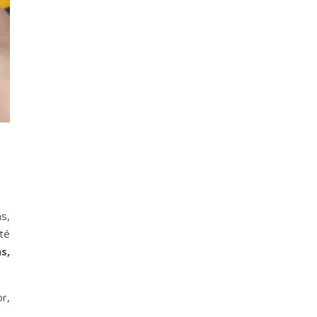
s,
té
s,
or
,