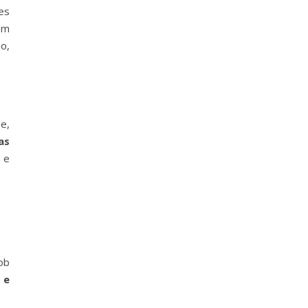
es
em
o,
e,
as
 e
ob
 e