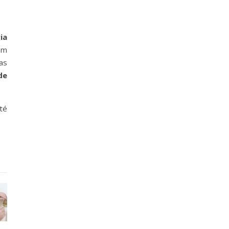
ia
em
as
de
té