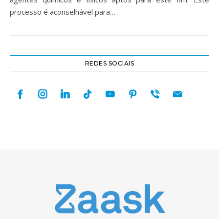
processo é aconselhável para…
REDES SOCIAIS
facebook
instagram
linkedin
tiktok
youtube
pinterest
viber
mail