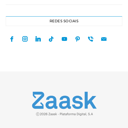
REDES SOCIAIS
facebook
instagram
linkedin
tiktok
youtube
pinterest
viber
mail