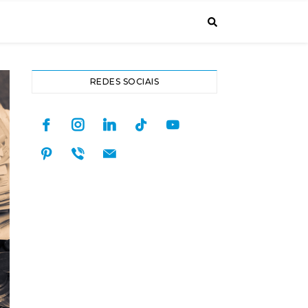
REDES SOCIAIS
facebook
instagram
linkedin
tiktok
youtube
pinterest
viber
mail