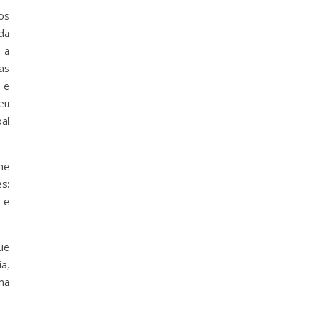
os
da
 a
as
 e
eu
al
ne
s:
 e
ue
a,
ma