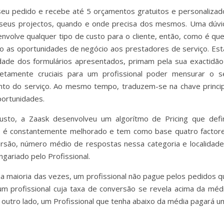
 seu pedido e recebe até 5 orçamentos gratuitos e personalizad
os seus projectos, quando e onde precisa dos mesmos. Uma dúvi
nvolve qualquer tipo de custo para o cliente, então, como é que
o as oportunidades de negócio aos prestadores de serviço. Est
idade dos formulários apresentados, primam pela sua exactidão
etamente cruciais para um profissional poder mensurar o s
ento do serviço. Ao mesmo tempo, traduzem-se na chave princip
ortunidades.
usto, a Zaask desenvolveu um algorítmo de Pricing que defi
e é constantemente melhorado e tem como base quatro factore
ersão, número médio de respostas nessa categoria e localidade
ariado pelo Profissional.
na maioria das vezes, um profissional não pague pelos pedidos q
m profissional cuja taxa de conversão se revela acima da médi
utro lado, um Profissional que tenha abaixo da média pagará u