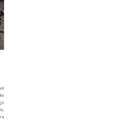
ol
ão
iço
e,
ra