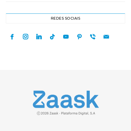
REDES SOCIAIS
facebook
instagram
linkedin
tiktok
youtube
pinterest
viber
mail