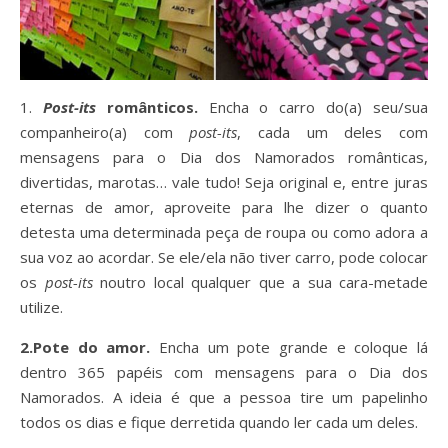
1.
Post-its
românticos.
Encha o carro do(a) seu/sua
companheiro(a) com
post-its
, cada um deles com
mensagens para o Dia dos Namorados românticas,
divertidas, marotas… vale tudo! Seja original e, entre juras
eternas de amor, aproveite para lhe dizer o quanto
detesta uma determinada peça de roupa ou como adora a
sua voz ao acordar. Se ele/ela não tiver carro, pode colocar
os
post-its
noutro local qualquer que a sua cara-metade
utilize.
2.
Pote do amor.
Encha um pote grande e coloque lá
dentro 365 papéis com mensagens para o Dia dos
Namorados. A ideia é que a pessoa tire um papelinho
todos os dias e fique derretida quando ler cada um deles.