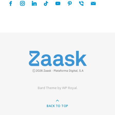
facebook
instagram
linkedin
tiktok
youtube
pinterest
viber
mail
Bard Theme by
WP Royal
.
BACK TO TOP