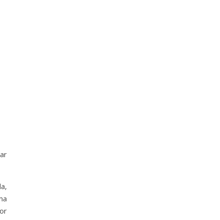
ar
a,
ma
or