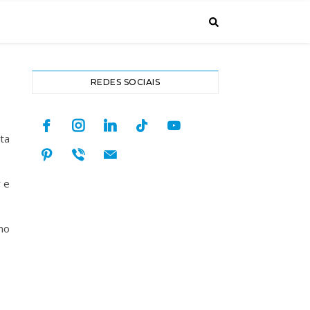
REDES SOCIAIS
facebook
instagram
linkedin
tiktok
youtube
ta
pinterest
viber
mail
 e
no