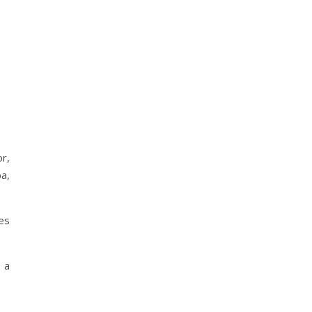
r,
a,
es
 a