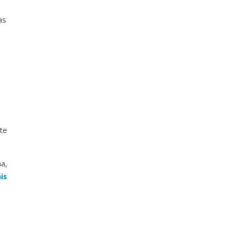
as
te
a,
is