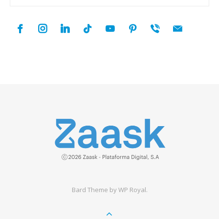
facebook
instagram
linkedin
tiktok
youtube
pinterest
viber
mail
Bard Theme by
WP Royal
.