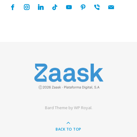
facebook
instagram
linkedin
tiktok
youtube
pinterest
viber
mail
Bard Theme by
WP Royal
.
BACK TO TOP