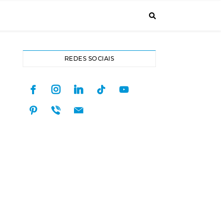
REDES SOCIAIS
facebook
instagram
linkedin
tiktok
youtube
pinterest
viber
mail