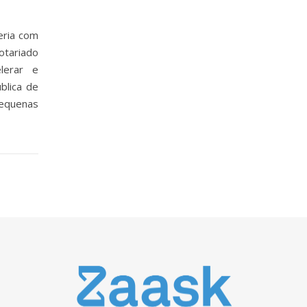
eria com
otariado
lerar e
blica de
pequenas