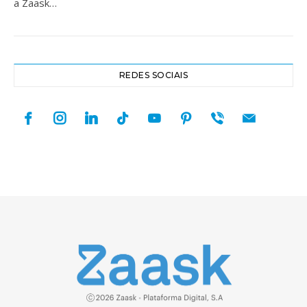
a Zaask…
REDES SOCIAIS
facebook
instagram
linkedin
tiktok
youtube
pinterest
viber
mail