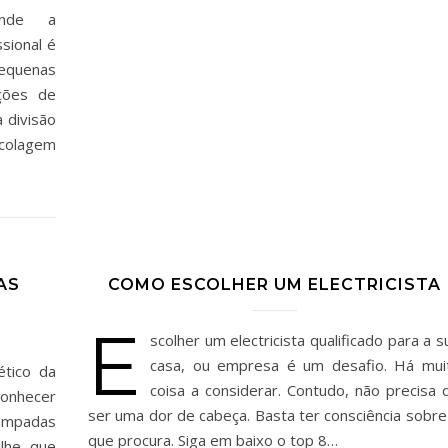
onde a
ssional é
pequenas
ações de
 divisão
icolagem
AS
COMO ESCOLHER UM ELECTRICISTA
E
scolher um electricista qualificado para a s
casa, ou empresa é um desafio. Há mui
tico da
coisa a considerar. Contudo, não precisa 
onhecer
ser uma dor de cabeça. Basta ter consciência sobre
lâmpadas
que procura. Siga em baixo o top 8…
-lhe que