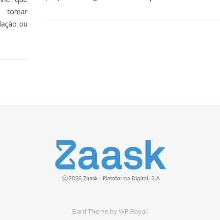
r tomar
lação ou
Bard Theme by
WP Royal
.