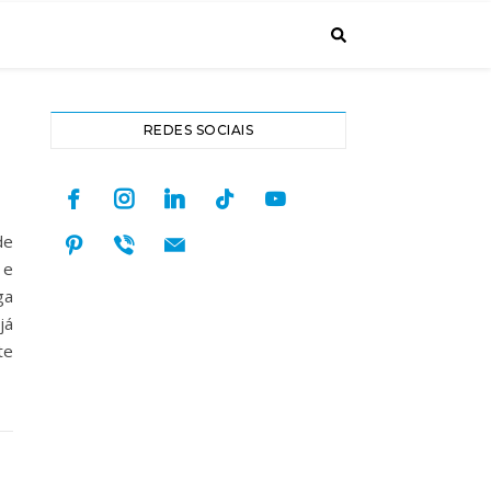
REDES SOCIAIS
facebook
instagram
linkedin
tiktok
youtube
pinterest
viber
mail
de
 e
ga
já
te