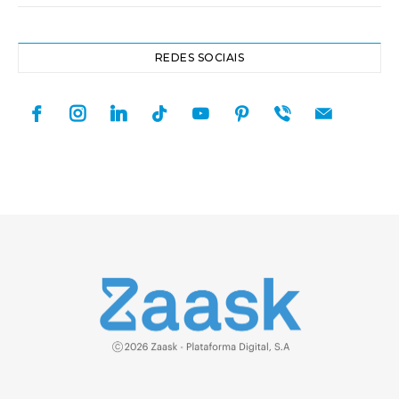
REDES SOCIAIS
facebook
instagram
linkedin
tiktok
youtube
pinterest
viber
mail