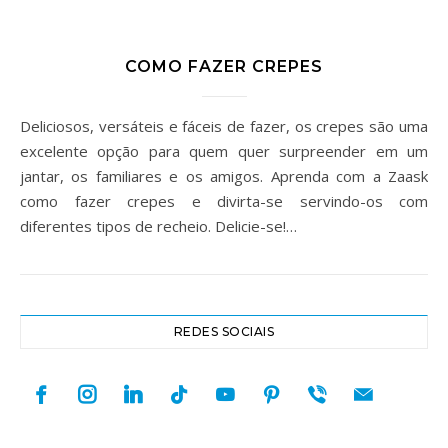
COMO FAZER CREPES
Deliciosos, versáteis e fáceis de fazer, os crepes são uma
excelente opção para quem quer surpreender em um
jantar, os familiares e os amigos. Aprenda com a Zaask
como fazer crepes e divirta-se servindo-os com
diferentes tipos de recheio. Delicie-se!…
REDES SOCIAIS
facebook
instagram
linkedin
tiktok
youtube
pinterest
viber
mail