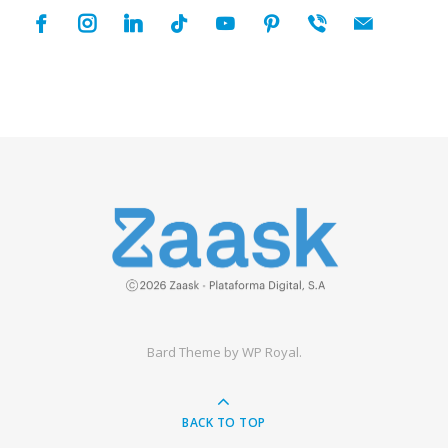
facebook
instagram
linkedin
tiktok
youtube
pinterest
viber
mail
Bard Theme by
WP Royal
.
BACK TO TOP