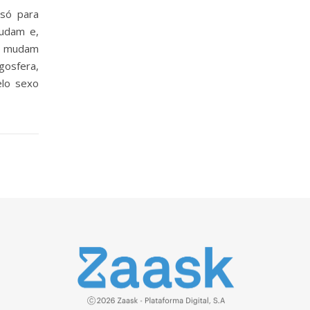
só para
udam e,
s mudam
osfera,
lo sexo