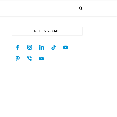
REDES SOCIAIS
facebook
instagram
linkedin
tiktok
youtube
pinterest
viber
mail