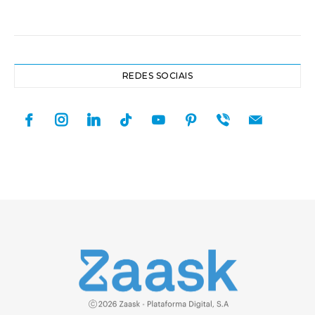
REDES SOCIAIS
facebook
instagram
linkedin
tiktok
youtube
pinterest
viber
mail