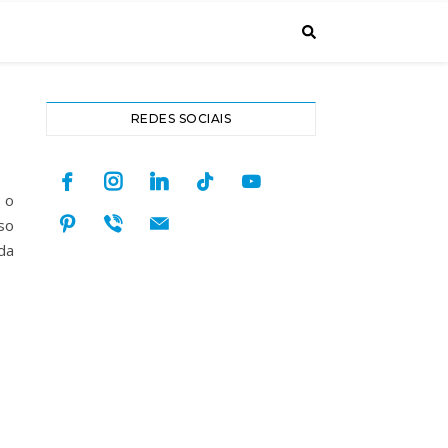
REDES SOCIAIS
facebook
instagram
linkedin
tiktok
youtube
 o
pinterest
viber
mail
so
da