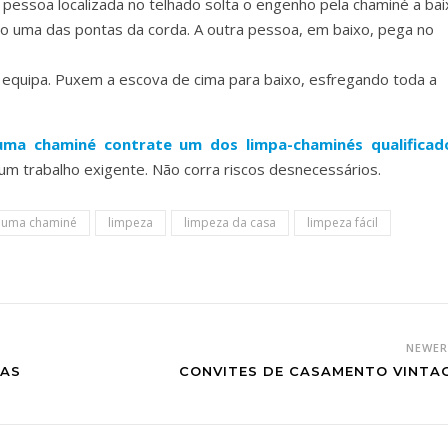
 pessoa localizada no telhado solta o engenho pela chaminé a bai
o uma das pontas da corda. A outra pessoa, em baixo, pega no
 equipa. Puxem a escova de cima para baixo, esfregando toda a
 uma chaminé contrate um dos limpa-chaminés qualificad
m trabalho exigente. Não corra riscos desnecessários.
 uma chaminé
limpeza
limpeza da casa
limpeza fácil
NEWE
TAS
CONVITES DE CASAMENTO VINTA