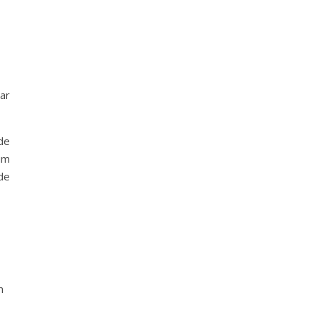
ar
de
um
de
m