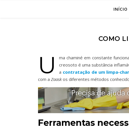
INÍCIO
COMO L
U
ma chaminé em constante funciona
creosoto é uma substância inflamáv
a
contratação de um limpa-cham
com a
Zaask
os diferentes métodos conhecido
Ferramentas necess