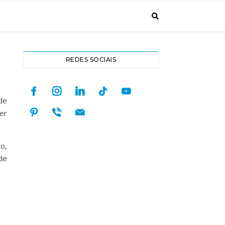
REDES SOCIAIS
facebook
instagram
linkedin
tiktok
youtube
de
pinterest
viber
mail
er
o,
de