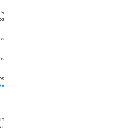
s,
os
os
os
os
de
em
er