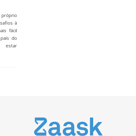
 próprio
safios à
is fácil
 país do
m estar