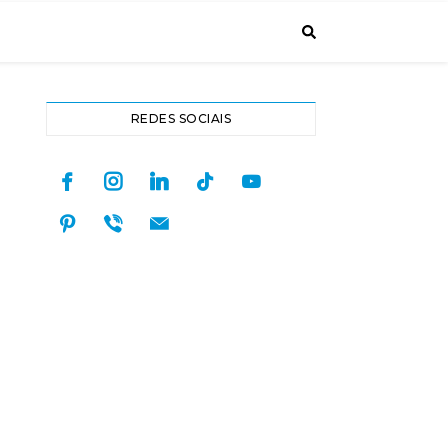
REDES SOCIAIS
facebook
instagram
linkedin
tiktok
youtube
pinterest
viber
mail