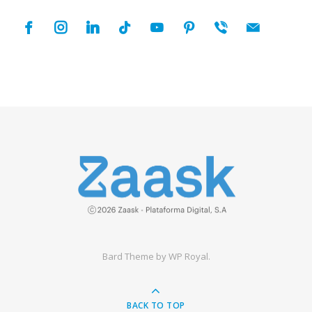
facebook
instagram
linkedin
tiktok
youtube
pinterest
viber
mail
Bard Theme by
WP Royal
.
BACK TO TOP