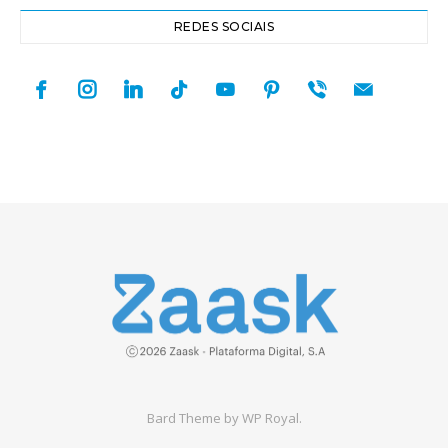
REDES SOCIAIS
facebook
instagram
linkedin
tiktok
youtube
pinterest
viber
mail
Bard Theme by
WP Royal
.